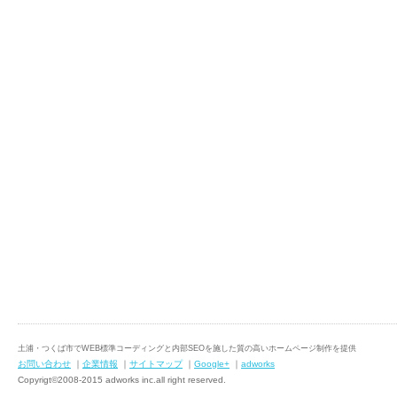
土浦・つくば市でWEB標準コーディングと内部SEOを施した質の高いホームページ制作を提供
お問い合わせ
｜
企業情報
｜
サイトマップ
｜
Google+
｜
adworks
Copyrigt©2008-2015 adworks inc.all right reserved.