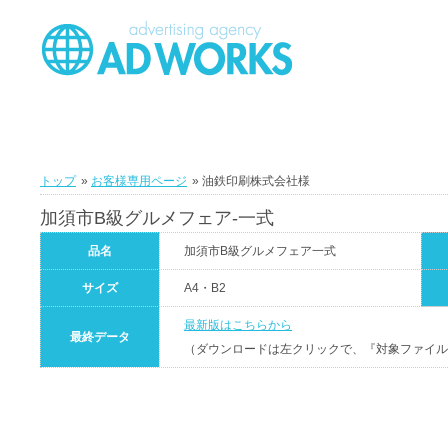
トップ
»
お客様専用ページ
» 油鉄印刷株式会社様
加須市B級グルメフェア-一式
品名
加須市B級グルメフェア一式
サイズ
A4・B2
最新版はこちらから
最終データ
（ダウンロードは左クリックで、『対象ファイル