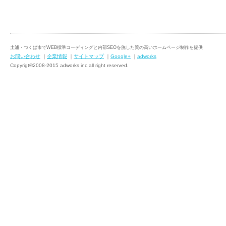
土浦・つくば市でWEB標準コーディングと内部SEOを施した質の高いホームページ制作を提供
お問い合わせ
｜
企業情報
｜
サイトマップ
｜
Google+
｜
adworks
Copyrigt©2008-2015 adworks inc.all right reserved.