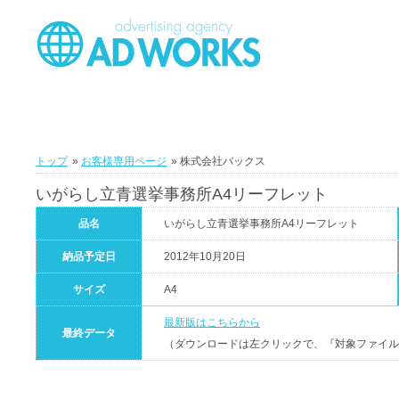
トップ
»
お客様専用ページ
» 株式会社バックス
いがらし立青選挙事務所A4リーフレット
品名
いがらし立青選挙事務所A4リーフレット
納品予定日
2012年10月20日
サイズ
A4
最新版はこちらから
最終データ
（ダウンロードは左クリックで、『対象ファイル