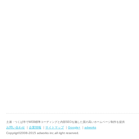
土浦・つくば市でWEB標準コーディングと内部SEOを施した質の高いホームページ制作を提供
お問い合わせ
｜
企業情報
｜
サイトマップ
｜
Google+
｜
adworks
Copyrigt©2008-2015 adworks inc.all right reserved.