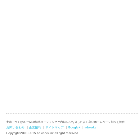
土浦・つくば市でWEB標準コーディングと内部SEOを施した質の高いホームページ制作を提供
お問い合わせ
｜
企業情報
｜
サイトマップ
｜
Google+
｜
adworks
Copyrigt©2008-2015 adworks inc.all right reserved.