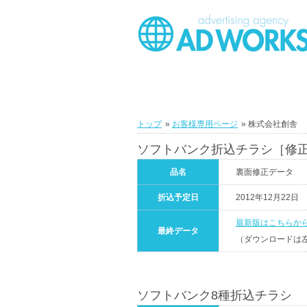
トップ
»
お客様専用ページ
» 株式会社創舎
ソフトバンク折込チラシ［修
品名
裏面修正データ
折込予定日
2012年12月22日
最新版はこちらか
最終データ
（ダウンロードは
ソフトバンク8種折込チラシ