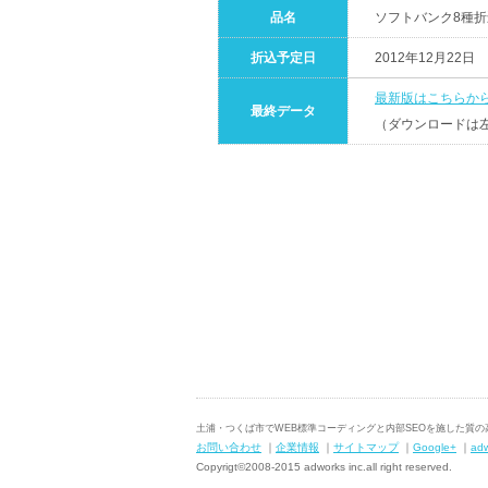
品名
ソフトバンク8種
折込予定日
2012年12月22日
最新版はこちらか
最終データ
（ダウンロードは
土浦・つくば市でWEB標準コーディングと内部SEOを施した質
お問い合わせ
｜
企業情報
｜
サイトマップ
｜
Google+
｜
ad
Copyrigt©2008-2015 adworks inc.all right reserved.