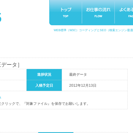
WEB標準（W3C）コーディングとSEO（検索エンジン最
正データ］
進捗状況
最終データ
入稿予定日
2012年12月13日
ら
左クリックで、『対象ファイル』を保存でお願いします。