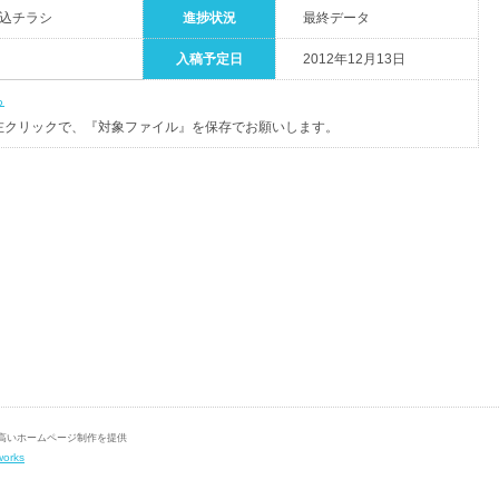
折込チラシ
進捗状況
最終データ
入稿予定日
2012年12月13日
ら
左クリックで、『対象ファイル』を保存でお願いします。
の高いホームページ制作を提供
works