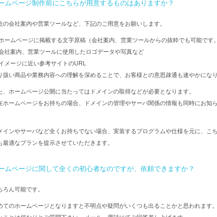
ームページ制作前にこちらが用意するものはありますか？
社の会社案内や営業ツールなど、下記のご用意をお願いします。
 ホームページに掲載する文字原稿（会社案内、営業ツールからの抜粋でも可能です
 会社案内、営業ツールに使用したロゴデータや写真など
 イメージに近い参考サイトのURL
り扱い商品や業務内容への理解を深めることで、お客様との意思疎通も速やかにな
た、ホームページ公開に当たってはドメインの取得などが必要となります。
在ホームページをお持ちの場合、ドメインの管理やサーバ関係の情報も同時にお知
。
メインやサーバなど全くお持ちでない場合、実装するプログラムや仕様を元に、こ
も最適なプランを提示させていただきます。
ームページに関して全くの初心者なのですが、依頼できますか？
ちろん可能です。
めてのホームページとなりますと不明点や疑問がいくつも出ることかと思われます。