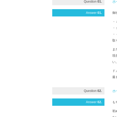
ホ
Question
01.
Answer
01.
御
・
・
・
取
ま
現
い
ド
最
ホ
Question
02.
Answer
02.
も
初