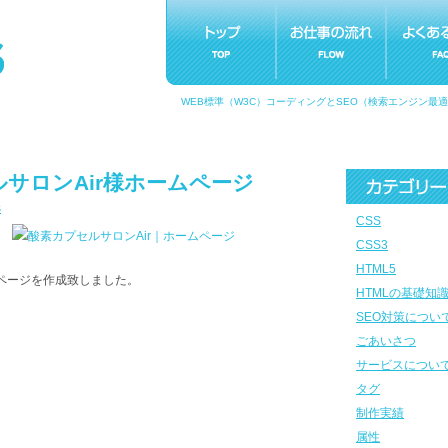
WEB標準（W3C）コーディングとSEO（検索エンジン最
サロンAir様ホームページ
s
CSS
CSS3
HTML5
ムページを作成致しました。
HTMLの基礎知
SEO対策につい
ごあいさつ
サービスについ
タグ
制作実績
属性