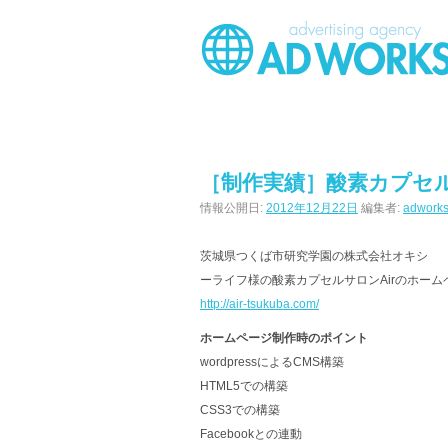
［制作実績］酸素カプセル
情報公開日:
2012年12月22日
編集者:
adwork
茨城県つくば市研究学園の株式会社オキシ
ーライフ様の酸素カプセルサロンAirのホー
http://air-tsukuba.com/
ホームページ制作時のポイント
wordpressによるCMS構築
HTML5での構築
CSS3での構築
Facebookとの連動