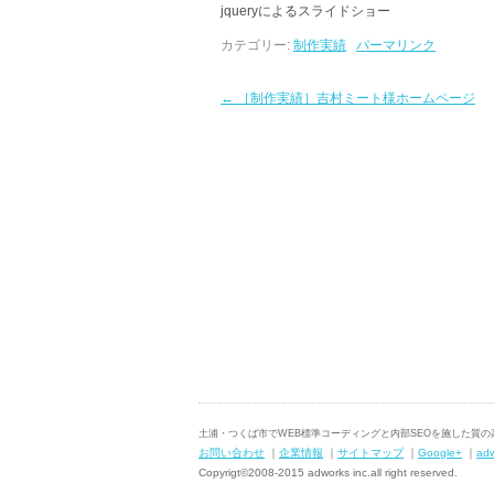
jqueryによるスライドショー
カテゴリー:
制作実績
パーマリンク
←
［制作実績］吉村ミート様ホームページ
土浦・つくば市でWEB標準コーディングと内部SEOを施した質
お問い合わせ
｜
企業情報
｜
サイトマップ
｜
Google+
｜
ad
Copyrigt©2008-2015 adworks inc.all right reserved.