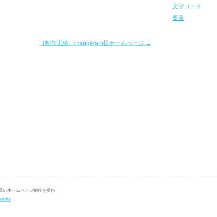
文字コード
要素
［制作実績］FrangiPani様ホームページ
→
の高いホームページ制作を提供
works