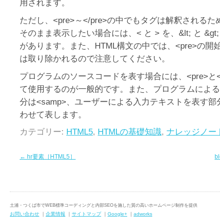
用されます。
ただし、<pre>～</pre>の中でもタグは解釈されるた
そのまま表示したい場合には、< と > を、&lt; と &g
があります。また、HTML構文の中では、<pre>の
は取り除かれるので注意してください。
プログラムのソースコードを表す場合には、<pre>と<
て使用するのが一般的です。また、プログラムによる
分は<samp>、ユーザーによる入力テキストを表す部分
わせて表します。
カテゴリー:
HTML5
,
HTMLの基礎知識
,
ナレッジノー
←
hr要素［HTML5］
b
土浦・つくば市でWEB標準コーディングと内部SEOを施した質の高いホームページ制作を提供
お問い合わせ
｜
企業情報
｜
サイトマップ
｜
Google+
｜
adworks