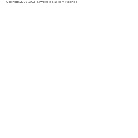
Copyrigt©2008-2015 adworks inc.all right reserved.