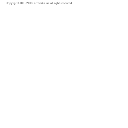
Copyrigt©2008-2015 adworks inc.all right reserved.