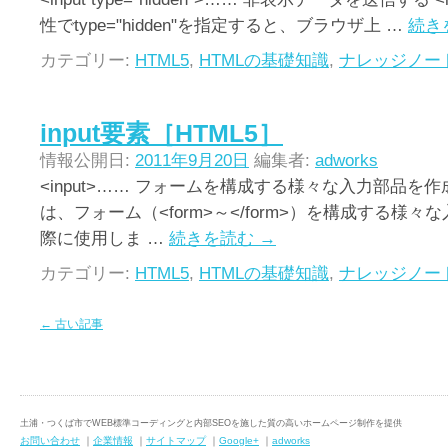
性でtype="hidden"を指定すると、ブラウザ上 …
続き
カテゴリー:
HTML5
,
HTMLの基礎知識
,
ナレッジノー
input要素［HTML5］
情報公開日:
2011年9月20日
編集者:
adworks
<input>…… フォームを構成する様々な入力部品を作成す
は、フォーム（<form>～</form>）を構成する様
際に使用しま …
続きを読む
→
カテゴリー:
HTML5
,
HTMLの基礎知識
,
ナレッジノー
←
古い記事
土浦・つくば市でWEB標準コーディングと内部SEOを施した質の高いホームページ制作を提供
お問い合わせ
｜
企業情報
｜
サイトマップ
｜
Google+
｜
adworks