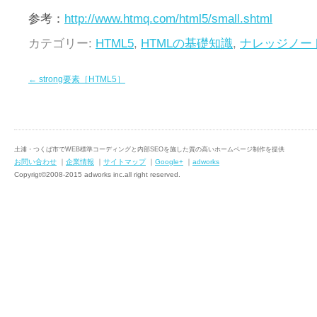
参考：
http://www.htmq.com/html5/small.shtml
カテゴリー:
HTML5
,
HTMLの基礎知識
,
ナレッジノー
←
strong要素［HTML5］
土浦・つくば市でWEB標準コーディングと内部SEOを施した質の高いホームページ制作を提供
お問い合わせ
｜
企業情報
｜
サイトマップ
｜
Google+
｜
adworks
Copyrigt©2008-2015 adworks inc.all right reserved.