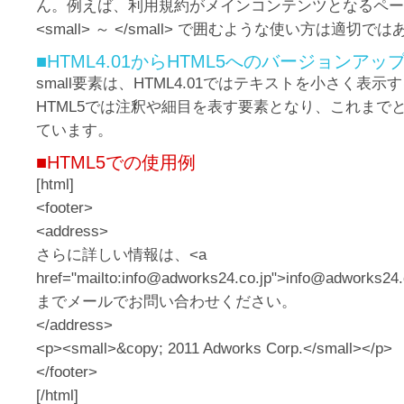
ん。例えば、利用規約がメインコンテンツとなるペー
<small> ～ </small> で囲むような使い方は適切で
■HTML4.01からHTML5へのバージョンア
small要素は、HTML4.01ではテキストを小さく表
HTML5では注釈や細目を表す要素となり、これまで
ています。
■HTML5での使用例
[html]
<footer>
<address>
さらに詳しい情報は、<a
href="mailto:info@adworks24.co.jp">info@adworks24.
までメールでお問い合わせください。
</address>
<p><small>&copy; 2011 Adworks Corp.</small></p>
</footer>
[/html]