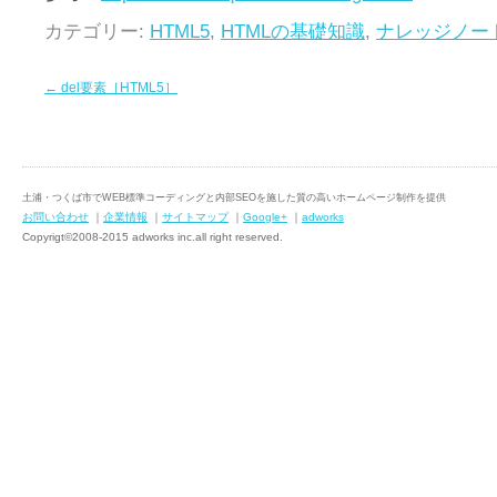
カテゴリー:
HTML5
,
HTMLの基礎知識
,
ナレッジノー
←
del要素［HTML5］
土浦・つくば市でWEB標準コーディングと内部SEOを施した質の高いホームページ制作を提供
お問い合わせ
｜
企業情報
｜
サイトマップ
｜
Google+
｜
adworks
Copyrigt©2008-2015 adworks inc.all right reserved.