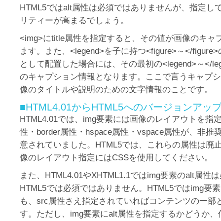
HTML5ではalt属性は必須ではありませんが、指定
リティーが高まるでしょう。
<img>にtitle属性を指定すると、その値が画像のキ
ます。また、<legend>を子に持つ<figure>～</figur
として配置した場合には、その最初の<legend>～</le
のキャプション情報となります。ここで言うキャプシ
像のタイトルや説明のための文字情報のことです。
■HTML4.01からHTML5へのバージョンア
HTML4.01では、img要素には画像のレイアウトを指定す
性・border属性・hspace属性・vspace属性が、
意されていました。HTML5では、これらの属性は廃
像のレイアウト指定にはCSSを使用してください。
また、HTML4.01やXHTML1.1ではimg要素のalt
HTML5では必須ではありません。HTML5ではimg要素
も、src属性さえ指定されていればコンテンツの一部
す。ただし、img要素にalt属性を指定するかどうか