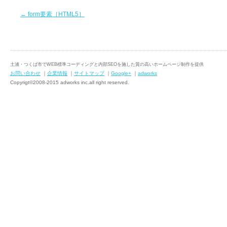
←
form要素［HTML5］
土浦・つくば市でWEB標準コーディングと内部SEOを施した質の高いホームページ制作を提供
お問い合わせ
｜
企業情報
｜
サイトマップ
｜
Google+
｜
adworks
Copyrigt©2008-2015 adworks inc.all right reserved.