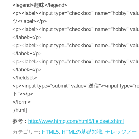
<legend>趣味</legend>
<p><label><input type="checkbox" name="hobby" v
ツ</label></p>
<p><label><input type="checkbox" name="hobby" va
</label></p>
<p><label><input type="checkbox" name="hobby" v
</label></p>
<p><label><input type="checkbox" name="hobby" va
</label></p>
</fieldset>
<p><input type="submit" value="送信"><input type="
ト"></p>
</form>
[/html]
参考：
http://www.htmq.com/html5/fieldset.shtml
カテゴリー:
HTML5
,
HTMLの基礎知識
,
ナレッジノー