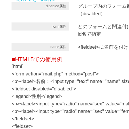
グループ内のフォーム
disabled属性
（disabled）
どのフォームと関連付
form属性
id名で指定
<fieldset>に名前を付
name属性
■HTML5での使用例
[html]
<form action="mail.php" method="post">
<p><label>名前：<input type="text" name="name" size
<fieldset disabled="disabled">
<legend>性別</legend>
<p><label><input type="radio" name="sex" value="ma
<p><label><input type="radio" name="sex" value="fe
</fieldset>
<fieldset>