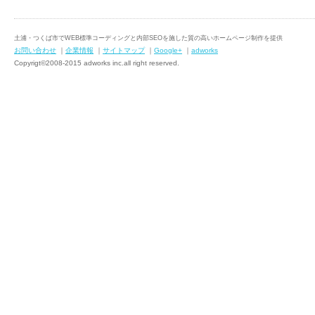
土浦・つくば市でWEB標準コーディングと内部SEOを施した質の高いホームページ制作を提供
お問い合わせ
｜
企業情報
｜
サイトマップ
｜
Google+
｜
adworks
Copyrigt©2008-2015 adworks inc.all right reserved.