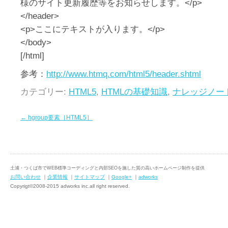
様のサイト更新履歴等をお知らせします。</p>
</header>
<p>ここにテキストが入ります。</p>
</body>
[/html]
参考：
http://www.htmq.com/html5/header.shtml
カテゴリー:
HTML5
,
HTMLの基礎知識
,
ナレッジノー
←
hgroup要素［HTML5］
土浦・つくば市でWEB標準コーディングと内部SEOを施した質の高いホームページ制作を提供
お問い合わせ
｜
企業情報
｜
サイトマップ
｜
Google+
｜
adworks
Copyrigt©2008-2015 adworks inc.all right reserved.