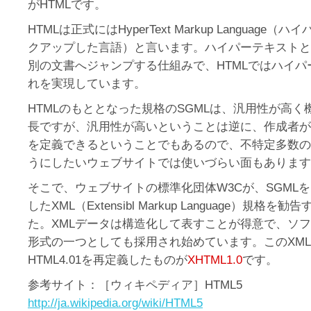
がHTMLです。
HTMLは正式にはHyperText Markup Language
クアップした言語）と言います。ハイパーテキストと
別の文書へジャンプする仕組みで、HTMLではハイ
れを実現しています。
HTMLのもととなった規格のSGMLは、汎用性が高
長ですが、汎用性が高いということは逆に、作成者が
を定義できるということでもあるので、不特定多数の
うにしたいウェブサイトでは使いづらい面もあります
そこで、ウェブサイトの標準化団体W3Cが、SGML
したXML（Extensibl Markup Language）規格
た。XMLデータは構造化して表すことが得意で、ソ
形式の一つとしても採用され始めています。このXM
HTML4.01を再定義したものが
XHTML1.0
です。
参考サイト：［ウィキペディア］HTML5
http://ja.wikipedia.org/wiki/HTML5