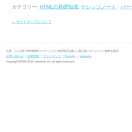
カテゴリー:
HTMLの基礎知識
,
ナレッジノート
パー
←
サイトマップについて
土浦・つくば市でWEB標準コーディングと内部SEOを施した質の高いホームページ制作を提供
お問い合わせ
｜
企業情報
｜
サイトマップ
｜
Google+
｜
adworks
Copyrigt©2008-2015 adworks inc.all right reserved.